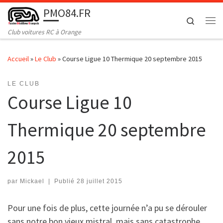
PMO84.FR
Passer au contenu
Search
Me
Club voitures RC à Orange
Accueil
»
Le Club
»
Course Ligue 10 Thermique 20 septembre 2015
LE CLUB
Course Ligue 10
Thermique 20 septembre
2015
par
Mickael
|
Publié
28 juillet 2015
Pour une fois de plus, cette journée n’a pu se dérouler
sans notre bon vieux mistral, mais sans catastrophe