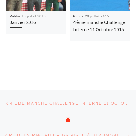
Publié
10 juillet 2016
Publié
20 juillet 2015
Janvier 2016
4 ème manche Challenge
Interne 11 Octobre 2015
Parcourir les articles
Article précédent
4 ÈME MANCHE CHALLENGE INTERNE 11 OCTOBRE 2015
RETOUR À LA LISTE DES
Ar
2 PILOTES PMO AU CF 1/5 PISTE À BEAUMONT MONTEUX (26)