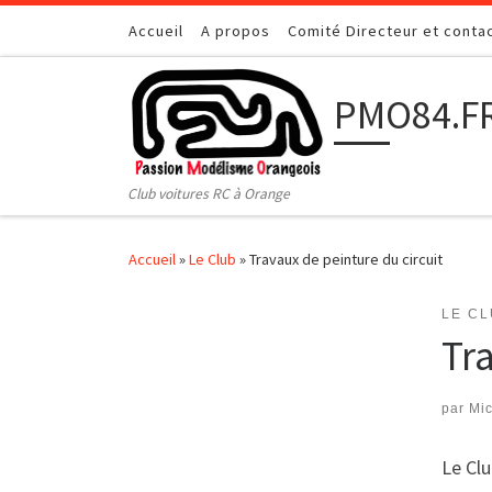
Passer au contenu
Accueil
A propos
Comité Directeur et conta
PMO84.F
Club voitures RC à Orange
Accueil
»
Le Club
»
Travaux de peinture du circuit
LE C
Tr
par
Mic
Le Clu