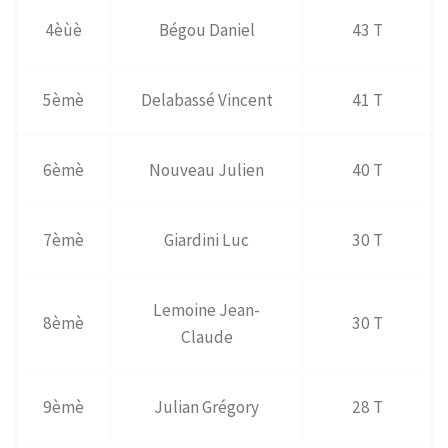
4èùè
Bégou Daniel
43 T
5èmè
Delabassé Vincent
41 T
6èmè
Nouveau Julien
40 T
7èmè
Giardini Luc
30 T
Lemoine Jean-
8èmè
30 T
Claude
9èmè
Julian Grégory
28 T