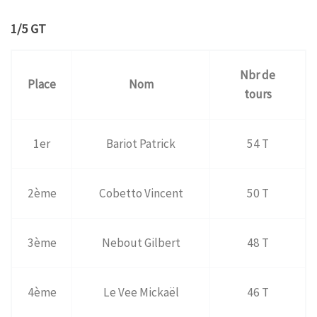
1/5 GT
Nbr de
Place
Nom
tours
1er
Bariot Patrick
54 T
2ème
Cobetto Vincent
50 T
3ème
Nebout Gilbert
48 T
4ème
Le Vee Mickaël
46 T