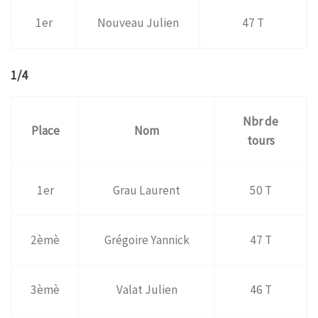
1er
Nouveau Julien
47 T
1/4
Nbr de
Place
Nom
tours
1er
Grau Laurent
50 T
2èmè
Grégoire Yannick
47 T
3èmè
Valat Julien
46 T