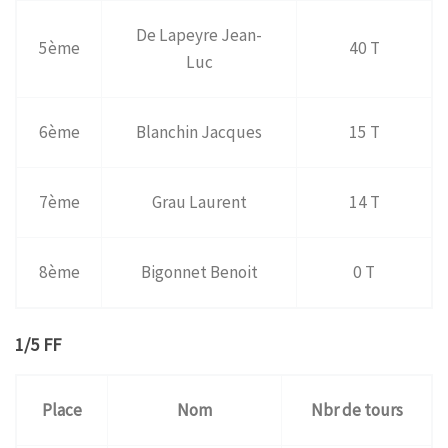
De Lapeyre Jean-
5ème
40 T
Luc
6ème
Blanchin Jacques
15 T
7ème
Grau Laurent
14 T
8ème
Bigonnet Benoit
0 T
1/5 FF
Place
Nom
Nbr de tours