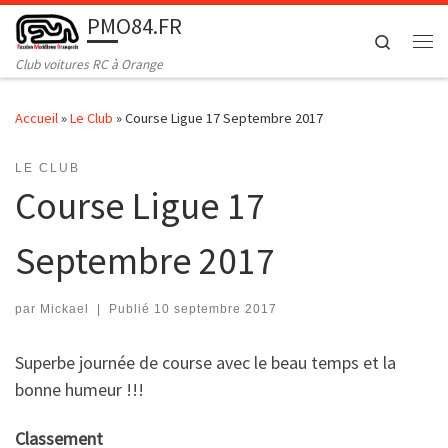
PMO84.FR
Passer au contenu
Search
Me
Club voitures RC à Orange
Accueil
»
Le Club
»
Course Ligue 17 Septembre 2017
LE CLUB
Course Ligue 17
Septembre 2017
par
Mickael
|
Publié
10 septembre 2017
Superbe journée de course avec le beau temps et la
bonne humeur !!!
Classement