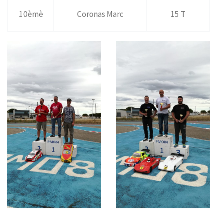
10èmè
Coronas Marc
15 T