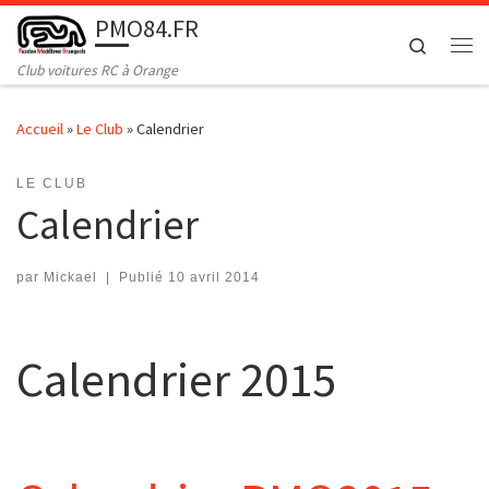
PMO84.FR
Passer au contenu
Search
Me
Club voitures RC à Orange
Accueil
»
Le Club
»
Calendrier
LE CLUB
Calendrier
par
Mickael
|
Publié
10 avril 2014
Calendrier 2015