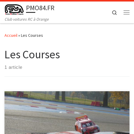
PMO84.FR
Passer au contenu
Search
Me
Club voitures RC à Orange
Accueil
»
Les Courses
Les Courses
1 article
galerie en ligne