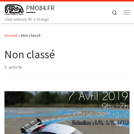
PMO84.FR
Passer au contenu
Search
Me
Club voitures RC à Orange
Accueil
»
Non classé
Non classé
1 article